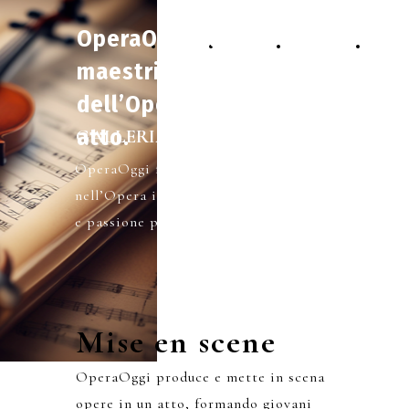
OperaOggi …
HOME
SERVIZI
GALLERIA
CONTA
maestri
dell’Opera in un
atto.
GALLERIA PROGETTI
OperaOggi forma giovani artisti
nell’Opera in un atto, unendo tecnica
e passione per il canto lirico.
Mise en scene
OperaOggi produce e mette in scena
opere in un atto, formando giovani